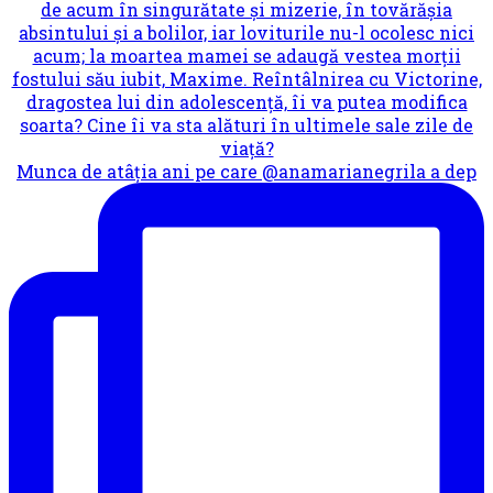
Munca de atâția ani pe care @anamarianegrila a dep