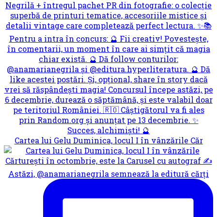
Cartea lui Gelu Duminica, locul I în vânzările Căr
Astăzi, @anamarianegrila semnează la editură cărți