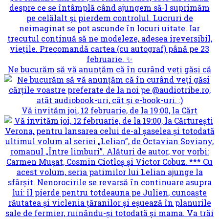
Ne bucurăm să vă anunțăm că în curând veți găsi că
Vă invităm joi, 12 februarie, de la 19:00, la Cărt