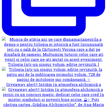
Trilogia într-un singur volum, ediție revizuită, l
Giveaway alert‼️ Intrăm în atmosfera alchimică a