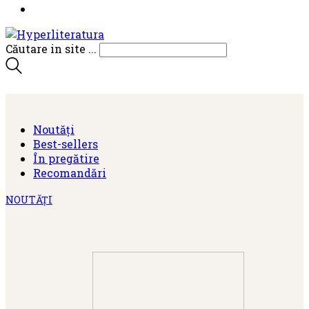
Căutare in site ...
Noutăți
Best-sellers
În pregătire
Recomandări
NOUTĂȚI