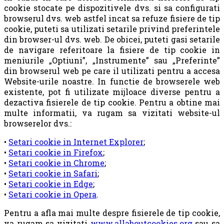
cookie stocate pe dispozitivele dvs. si sa configurati
browserul dvs. web astfel incat sa refuze fisiere de tip
cookie, puteti sa utilizati setarile privind preferintele
din browser-ul dvs. web. De obicei, puteti gasi setarile
de navigare referitoare la fisiere de tip cookie in
meniurile „Optiuni”, „Instrumente” sau „Preferinte”
din browserul web pe care il utilizati pentru a accesa
Website-urile noastre. In functie de browserele web
existente, pot fi utilizate mijloace diverse pentru a
dezactiva fisierele de tip cookie. Pentru a obtine mai
multe informatii, va rugam sa vizitati website-ul
browserelor dvs.:
•
Setari cookie in Internet Explorer
;
•
Setari cookie in Firefox
;
•
Setari cookie in Chrome
;
•
Setari cookie in Safari
;
•
Setari cookie in Edge
;
•
Setari cookie in Opera
.
Pentru a afla mai multe despre fisierele de tip cookie,
va rugam sa vizitati
www.allaboutcookies.org
sau sa