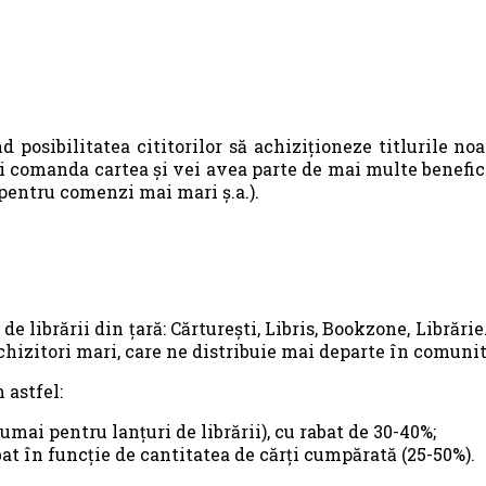
sibilitatea cititorilor să achiziționeze titlurile noastr
i comanda cartea și vei avea parte de mai multe benefici
 pentru comenzi mai mari ș.a.).
e librării din țară: Cărturești, Libris, Bookzone, Librărie.
achizitori mari, care ne distribuie mai departe în comunită
 astfel:
umai pentru lanțuri de librării), cu rabat de 30-40%;
abat în funcție de cantitatea de cărți cumpărată (25-50%).