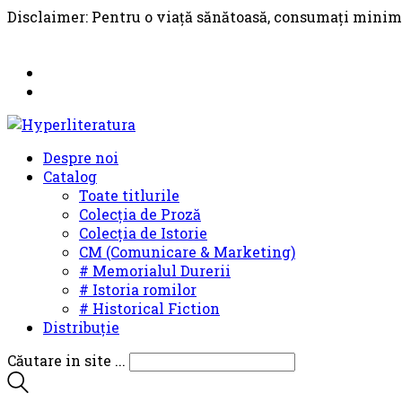
Disclaimer: Pentru o viață sănătoasă, consumați minim
Despre noi
Catalog
Toate titlurile
Colecția de Proză
Colecția de Istorie
CM (Comunicare & Marketing)
# Memorialul Durerii
# Istoria romilor
# Historical Fiction
Distribuție
Căutare in site ...