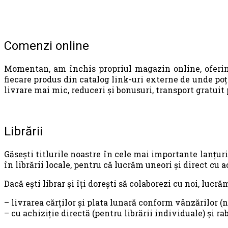
Comenzi online
Momentan, am închis propriul magazin online, oferind po
fiecare produs din catalog link-uri externe de unde poț
livrare mai mic, reduceri și bonusuri, transport gratuit
Librării
Găsești titlurile noastre în cele mai importante lanțuri d
în librării locale, pentru că lucrăm uneori și direct cu 
Dacă ești librar și îți dorești să colaborezi cu noi, lucrăm
– livrarea cărților și plata lunară conform vânzărilor (n
– cu achiziție directă (pentru librării individuale) și r