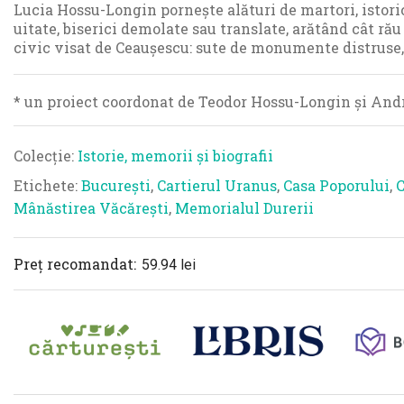
Lucia Hossu-Longin pornește alături de martori, istorici
uitate, biserici demolate sau translate, arătând cât rău
civic visat de Ceaușescu: sute de monumente distruse,
* un proiect coordonat de Teodor Hossu-Longin și And
Colecție:
Istorie, memorii și biografii
Etichete:
București
,
Cartierul Uranus
,
Casa Poporului
,
Mânăstirea Văcărești
,
Memorialul Durerii
Preț recomandat:
59.94
lei