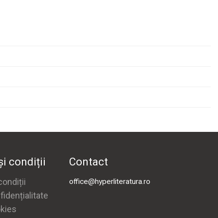
i condiții
Contact
ondiții
office@hyperliteratura.ro
fidențialitate
okies