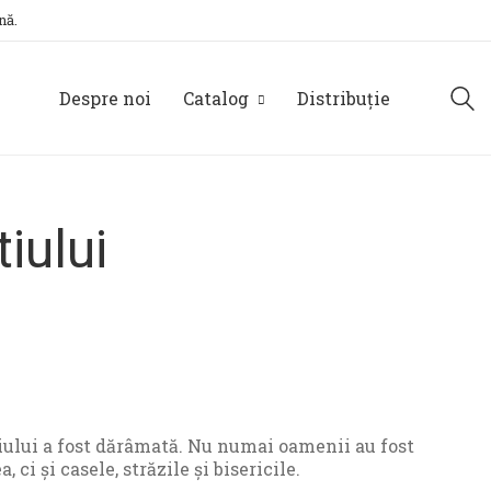
nă.
Despre noi
Catalog
Distribuție
iului
tiului a fost dărâmată. Nu numai oamenii au fost
ci și casele, străzile și bisericile.