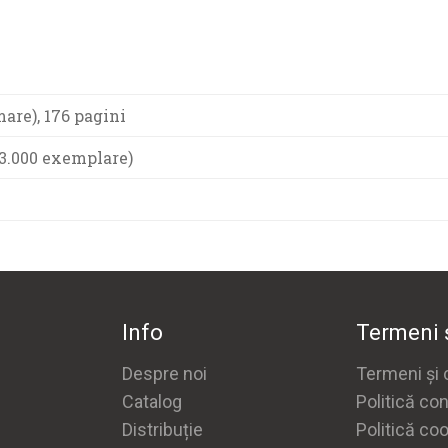
mare), 176 pagini
 (3.000 exemplare)
Info
Termeni ș
Despre noi
Termeni și c
Catalog
Politică con
Distribuție
Politică co