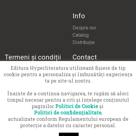
Info
Despre noi
Catalog
Distribuție
Termeni și condiții
Contact
Editura Hyperliteratura utilizează fişiere de tip
Termeni și condiții
office@hyperliteratura.ro
cookie pentru a personaliza și îmbunătăți experiența
Politică confidențialitate
ta pe site-ul nostru.
Politică cookies
APCN 021 9551
Înainte de a continua navigarea, te rugăm să aloci
timpul necesar pentru a citi și înțelege conținutul
paginilor
Politici de Cookie
și
Politici de confidențialitate
,
actualizate conform Regulamentului european de
protecţie a datelor cu caracter personal.
© Copyright 2016-2026 Hyper Cărți SRL · Toate drepturile
rezervate