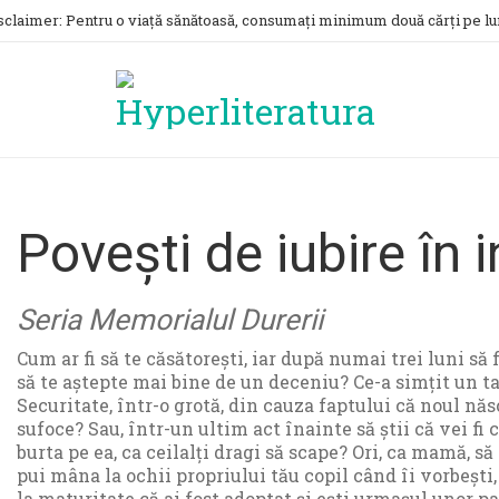
sclaimer: Pentru o viață sănătoasă, consumați minimum două cărți pe lu
Povești de iubire în i
Seria Memorialul Durerii
Cum ar fi să te căsătorești, iar după numai trei luni să
să te aștepte mai bine de un deceniu? Ce-a simțit un t
Securitate, într-o grotă, din cauza faptului că noul născ
sufoce? Sau, într-un ultim act înainte să știi că vei fi c
burta pe ea, ca ceilalți dragi să scape? Ori, ca mamă, să
pui mâna la ochii propriului tău copil când îi vorbești, 
la maturitate că ai fost adoptat și ești urmașul unor p