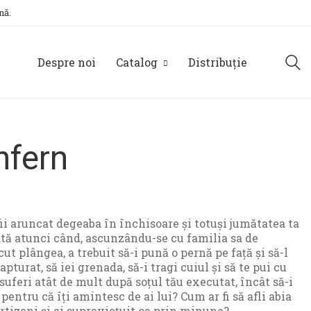
nă.
Despre noi
Catalog
Distribuție
nfern
 fii aruncat degeaba în închisoare și totuși jumătatea ta
ată atunci când, ascunzându-se cu familia sa de
ut plângea, a trebuit să-i pună o pernă pe față și să-l
apturat, să iei grenada, să-i tragi cuiul și să te pui cu
 suferi atât de mult după soțul tău executat, încât să-i
pentru că îți amintesc de ai lui? Cum ar fi să afli abia
artizani și ai supraviețuit ca prin minune?