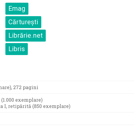
Emag
Cărturești
Librărie.net
Libris
mare), 272 pagini
 I (1.000 exemplare)
ia I, retipărită (850 exemplare)