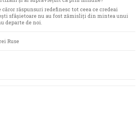
e căror răspunsuri redefinesc tot ceea ce credeai
vești sfâșietoare nu au fost zămisliți din mintea unui
nu departe de noi.
rei Ruse