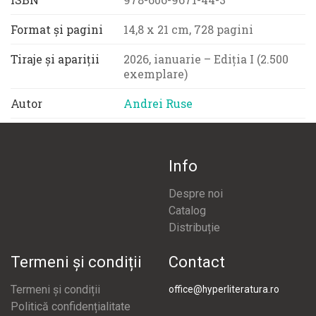
Format și pagini
14,8 x 21 cm, 728 pagini
Tiraje și apariții
2026, ianuarie – Ediția I (2.500
exemplare)
Autor
Andrei Ruse
Info
Despre noi
Catalog
Distribuție
Termeni și condiții
Contact
Termeni și condiții
office@hyperliteratura.ro
Politică confidențialitate