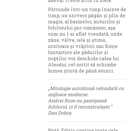
adevăr îi este scris în stele.
Pătrunde într-un timp înainte de
timp, un univers păgân și plin de
magie, al basmelor, miturilor și
folclorului pur românesc, așa
cum nu l-ai aflat vreodată, unde
zâne, vâlve, iele și știme,
ursitoare și vrăjitori sau ființe
fantastice ale pădurilor și
nopților vor deschide calea lui
Aleodor, cel sortit să schimbe
lumea știută de până atunci.
„Mitologie autohtonă refondată cu
mijloace moderne.
Andrei Ruse nu pastișează
folclorul, ci îl reconstruiește.”
Dan Doboș
Notă: Ediția conține toate cele