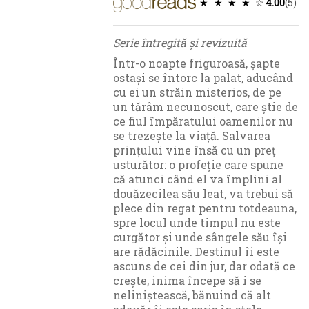
★ ★ ★ ★ ☆
4.00
(5)
Serie întregită și revizuită
Într-o noapte friguroasă, șapte
ostași se întorc la palat, aducând
cu ei un străin misterios, de pe
un tărâm necunoscut, care știe de
ce fiul împăratului oamenilor nu
se trezește la viață. Salvarea
prințului vine însă cu un preț
usturător: o profeție care spune
că atunci când el va împlini al
douăzecilea său leat, va trebui să
plece din regat pentru totdeauna,
spre locul unde timpul nu este
curgător și unde sângele său își
are rădăcinile. Destinul îi este
ascuns de cei din jur, dar odată ce
crește, inima începe să i se
neliniștească, bănuind că alt