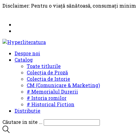
Disclaimer: Pentru o viață sănătoasă, consumați minim
Despre noi
Catalog
Toate titlurile
Colecția de Proză
Colecția de Istorie
CM (Comunicare & Marketing)
# Memorialul Durerii
# Istoria romilor
# Historical Fiction
Distribuție
Căutare in site ...