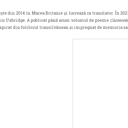
iește din 2014 în Marea Britanie și lucrează ca translator. În 20
 din Uxbridge. A publicat până acum volumul de poeme
Cântecele
inspirat din folclorul transilvănean și impregnat de memoria sat