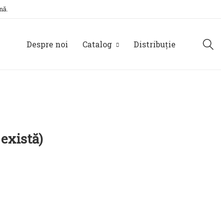
nă.
Despre noi
Catalog
Distribuție
 există)