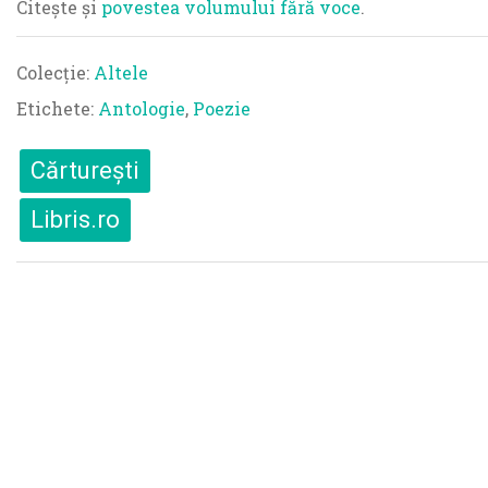
Citește și
povestea volumului fără voce
.
Colecție:
Altele
Etichete:
Antologie
,
Poezie
Cărturești
Libris.ro