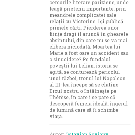
cercurile literare pariziene, unde
leagă prietenii importante, prin
meandrele complicatei sale
relații cu Victorine. Își publică
primele cărți. Pierderea unor
ființe dragi îl aruncă în ghearele
absintului, din care nu se va mai
elibera niciodată. Moartea lui
Marie a fost oare un accident sau
o sinucidere? Pe fundalul
poveștii lui Lelian, istoria se
agită, se conturează pericolul
unui război, tronul lui Napoleon
al III-lea începe să se clatine.
Eroul nostru o întâlnește pe
Thérèse, în care i se pare că
descoperă femeia ideală, îngerul
de lumină care să îi schimbe
viața.
Autor
Octavian Soviany