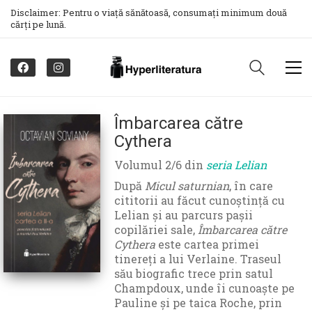
Disclaimer: Pentru o viață sănătoasă, consumați minimum două
cărți pe lună.
Îmbarcarea către
Cythera
Volumul 2/6 din
seria Lelian
După
Micul saturnian
, în care
cititorii au făcut cunoștință cu
Lelian și au parcurs pașii
copilăriei sale,
Îmbarcarea către
Cythera
este cartea primei
tinereți a lui Verlaine. Traseul
său biografic trece prin satul
Champdoux, unde îi cunoaște pe
Pauline și pe taica Roche, prin