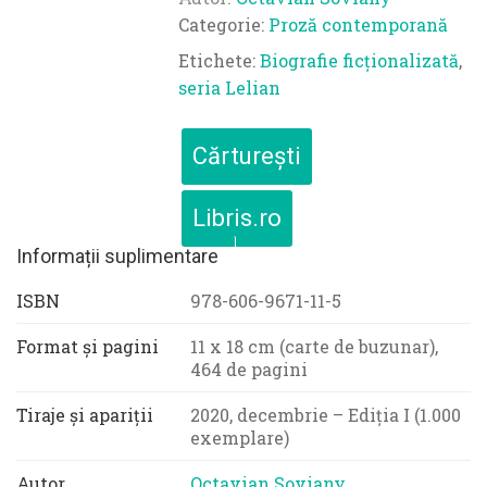
Categorie:
Proză contemporană
Etichete:
Biografie ficționalizată
,
seria Lelian
Cărturești
Libris.ro
Informații suplimentare
ISBN
978-606-9671-11-5
Format și pagini
11 x 18 cm (carte de buzunar),
464 de pagini
Tiraje și apariții
2020, decembrie – Ediția I (1.000
exemplare)
Autor
Octavian Soviany