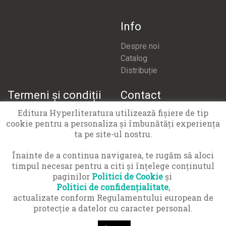
Info
Despre noi
Catalog
Distribuție
Termeni și condiții
Contact
Editura Hyperliteratura utilizează fişiere de tip
Termeni și condiții
office@hyperliteratura.ro
cookie pentru a personaliza și îmbunătăți experiența
Politică confidențialitate
ta pe site-ul nostru.
Politică cookies
APCN 021 9551
Înainte de a continua navigarea, te rugăm să aloci
timpul necesar pentru a citi și înțelege conținutul
paginilor
Politici de Cookie
și
Politici de confidențialitate
,
actualizate conform Regulamentului european de
protecţie a datelor cu caracter personal.
© Copyright 2016-2026 Hyper Cărți SRL · Toate drepturile
rezervate