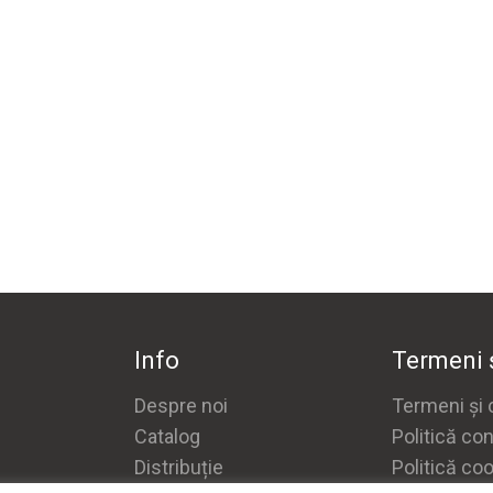
Info
Termeni ș
Despre noi
Termeni și c
Catalog
Politică con
Distribuție
Politică co