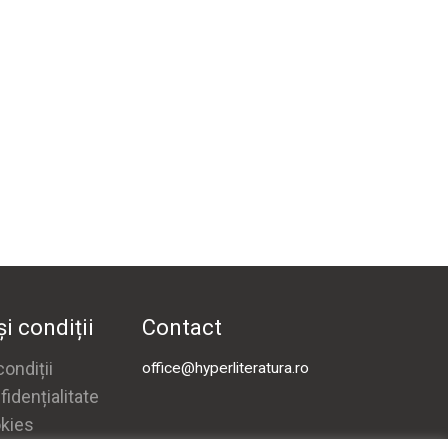
i condiții
Contact
ondiții
office@hyperliteratura.ro
fidențialitate
okies