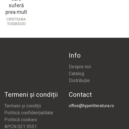
suferă
prea mult
CRISTIANA
TODIRESEI
Info
Despre noi
Catalog
Distribuție
Termeni și condiții
Contact
Termeni și condiții
office@hyperliteratura.ro
Politică confidențialitate
Politică cookies
APCN 021 9551