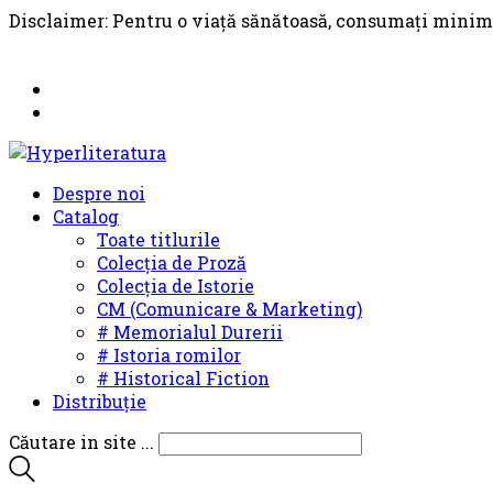
Disclaimer: Pentru o viață sănătoasă, consumați minim
Despre noi
Catalog
Toate titlurile
Colecția de Proză
Colecția de Istorie
CM (Comunicare & Marketing)
# Memorialul Durerii
# Istoria romilor
# Historical Fiction
Distribuție
Căutare in site ...