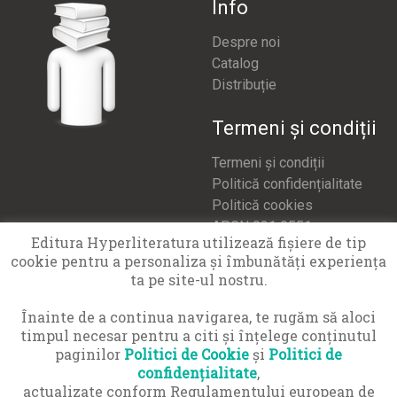
Info
Despre noi
Catalog
Distribuție
Termeni și condiții
Termeni și condiții
Politică confidențialitate
Politică cookies
APCN 021 9551
Editura Hyperliteratura utilizează fişiere de tip
cookie pentru a personaliza și îmbunătăți experiența
Contact
ta pe site-ul nostru.
office@hyperliteratura.ro
Înainte de a continua navigarea, te rugăm să aloci
timpul necesar pentru a citi și înțelege conținutul
paginilor
Politici de Cookie
și
Politici de
confidențialitate
,
actualizate conform Regulamentului european de