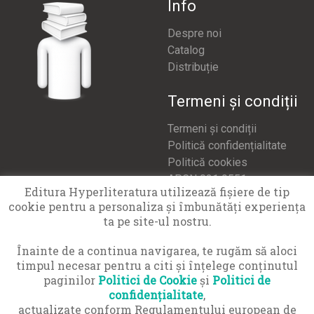
Info
Despre noi
Catalog
Distribuție
Termeni și condiții
Termeni și condiții
Politică confidențialitate
Politică cookies
APCN 021 9551
Editura Hyperliteratura utilizează fişiere de tip
cookie pentru a personaliza și îmbunătăți experiența
Contact
ta pe site-ul nostru.
office@hyperliteratura.ro
Înainte de a continua navigarea, te rugăm să aloci
timpul necesar pentru a citi și înțelege conținutul
paginilor
Politici de Cookie
și
Politici de
confidențialitate
,
actualizate conform Regulamentului european de