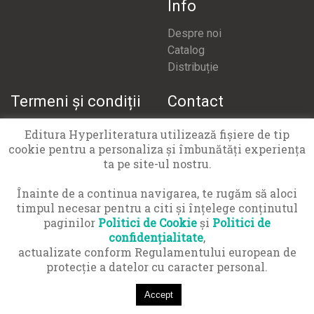
Info
Despre noi
Catalog
Distribuție
Termeni și condiții
Contact
Termeni și condiții
office@hyperliteratura.ro
Editura Hyperliteratura utilizează fişiere de tip
Politică confidențialitate
cookie pentru a personaliza și îmbunătăți experiența
Politică cookies
ta pe site-ul nostru.
APCN 021 9551
Înainte de a continua navigarea, te rugăm să aloci
timpul necesar pentru a citi și înțelege conținutul
paginilor
Politici de Cookie
și
Politici de
confidențialitate
,
actualizate conform Regulamentului european de
© Copyright 2016-2026 Hyper Cărți SRL · Toate drepturile
protecţie a datelor cu caracter personal.
rezervate
Accept