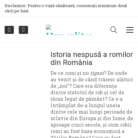
Disclaimer: Pentru o viață sănătoasă, consumați minimum două
cărți pe lună.
Istoria nespusă a romilor
din România
De ce
romi
și nu
țigani
? De unde
au venit și de când trăiesc alături
de „noi”? Care era diferența
dintre statutul de rob și cel de
țăran legat de pământ? Ce s-a
întâmplat de-a lungul uneia
dintre cele mai lungi perioade de
sclavie din Europa și din lume, de
aproape cinci secole, și cum robii
romi au fost baza economică a
Țărilor Române? Care au fost