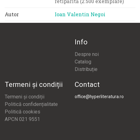
retipărită (2.500 exemplare)
Autor
Ioan Valentin Negoi
Info
Despre noi
Catalog
Distribuție
Termeni și condiții
Contact
Termeni și condiții
office@hyperliteratura.ro
Politică confidențialitate
Politică cookies
APCN 021 9551