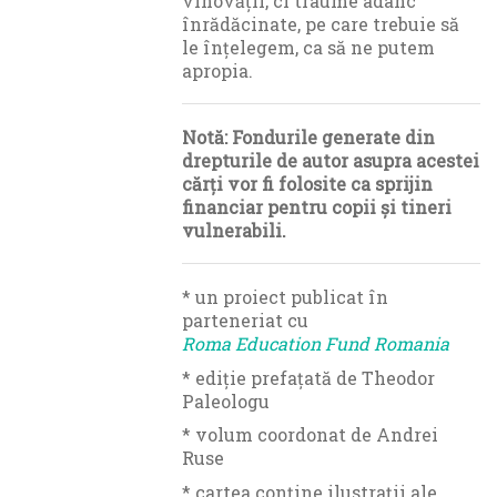
vinovății, ci traume adânc
înrădăcinate, pe care trebuie să
le înțelegem, ca să ne putem
apropia.
Notă: Fondurile generate din
drepturile de autor asupra acestei
cărți vor fi folosite ca sprijin
financiar pentru copii și tineri
vulnerabili.
* un proiect publicat în
parteneriat cu
Roma Education Fund Romania
* ediție prefațată de Theodor
Paleologu
* volum coordonat de Andrei
Ruse
* cartea conține ilustrații ale