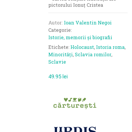
pictorului Ionuț Cristea
Autor
Ioan Valentin Negoi
Categorie:
Istorie, memorii și biografii
Etichete:
Holocaust
,
Istoria roma
,
Minorități
,
Sclavia romilor
,
Sclavie
49.95
lei