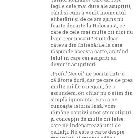
legile cele mai dure ale asupririi,
când și cum a venit momentul
eliberării și de ce am ajuns nu
foarte departe la Holocaust, pe
care de cele mai multe ori nici nu
l-am recunoscut? Sunt doar
câteva din întrebările la care
răspunde această carte, arătând
felul în care cei asupriți au
devenit asupritori.
„Profu’ Negoi” ne poartă într-o
călătorie dură, dar pe care de prea
multe ori fie o negăm, fie o
ascundem, ori chiar nu o știm din
simplă ignoranță. Fără a ne
cunoaște istoria însă, vom
rămâne captivi unor stereotipuri
și concepții de multe ori false,
care ne îndepărtează unii de
ceilalți. Nu este o carte despre